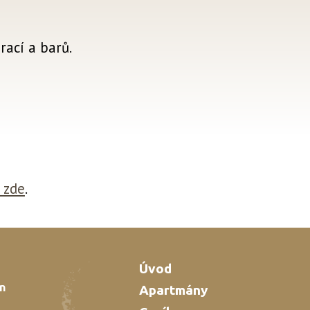
rací a barů.
 zde
.
Úvod
n
Apartmány