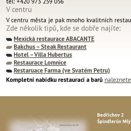
tel: +420 973 259 056
V centru
V centru města je pak mnoho kvalitních restau
Zde několik tipů, kde se dobře najíte:
Mexická restaurace ABACANTE
Bakchus – Steak Restaurant
Hotel – Villa Hubertus
Restaurace Lomnice
Restaruace Farma (ve Svatém Petru)
Kompletní nabídku restaurací a barů
naleznete
Bedřichov 2
Špindlerův Mlý