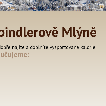
pindlerově Mlýně
dobře najíte a doplníte vysportované kalorie
ručujeme: